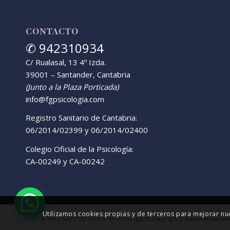
CONTACTO
✆ 942310934
C/ Rualasal, 13 4º Izda.
39001 – Santander, Cantabria
(Junto a la Plaza Porticada)
info@fgpsicologia.com
Registro Sanitario de Cantabria:
06/2014/02399 y 06/2014/02400
Colegio Oficial de la Psicología:
CA-00249 y CA-00242
Utilizamos cookies propias y de terceros para mejorar nue
FONTECHA y GAYOSO Centro de Psicología © Copyright |
Desarrollado po