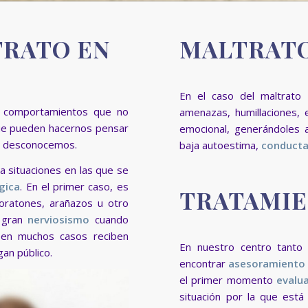
TRATO EN
MALTRATO
En el caso del maltrato
p
s comportamientos que no
amenazas, humillaciones, 
que pueden hacernos pensar
emocional, generándoles 
 desconocemos.
baja autoestima,
conducta
 situaciones en las que se
gica
. En el primer caso, es
TRATAMI
moratones, arañazos u otro
n gran
nerviosismo
cuando
e en muchos casos reciben
En nuestro centro tanto 
gan público.
encontrar
asesoramiento
el primer momento
evalu
situación por la que está 